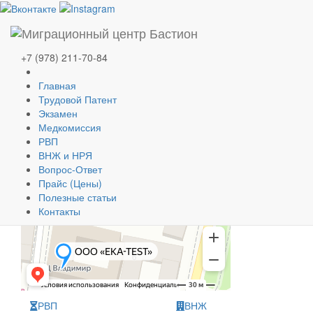
Миграционные услуги в
Феодосии
+7 (978) 211-70-84
Наш новый офис в Феодосии:
Главная
ул. Чехова 5 офис 228
Трудовой Патент
БЦ "Владимир" +7-978-024-84-54
Экзамен
Профессионально оказываем поддержку иностранным
Медкомиссия
гражданам в подготовке документов на трудовой патент,
РВП
РВП, ВНЖ, гражданство.
ВНЖ и НРЯ
Вопрос-Ответ
Всё необходимое в одном месте.
Прайс (Цены)
Полезные статьи
Контакты
РВП
ВНЖ