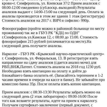
крови»г. Симферополь, ул. Киевская 37/2 Прием анализов с
08:00-12:00 ежедневно (суб.воскр.-выходной) Результаты
анализов выдают с 14:00-15:00 на следующий день. Оплата за
анализы производится в этом же здании 1 этаж (регистратура)
Стоимость анализов на 2017 г. ВИЧ и сифилис- 990р.
Флюорография (пройти можно в районной больнице по месту
проживания) так же в ГБУЗ РК "КДЦ по ОДН"
г.Симферополь ул.Камская 12, с 08:00 до 15:00. Стоимость
флюорографии 215 рублей (оплачивается на месте).На
следующий день получаете анализы.
Нарколог - ГБУЗ РК «Крымский научно-практический центр»
г. Симферополь, ул. Февральская, 13. В регистратуре взять
направление на сдачу анализов (сдается анализ мочи) для
РВП,ВНЖ,Патент. Стоимость анализа на 2018 год 1230 руб.
Необходимо взять квитанцию на оплату и дойти до
ближайшего банка оплатить её. (Запасайтесь терпением и 1-2
часами времени в очереди на кассе в банке). Не забывайте про
комиссию банка 35р. После оплаты взять копию квитанции.
Прием анализов: с 08:30-13:30 Результаты забрать можно на
следующий день (2 этаж лаборатория) с 09:00-16:00 После
того как возьмете результаты, идете на прием к наркологу.
Получаем сертификат-заключение (первый документ, с