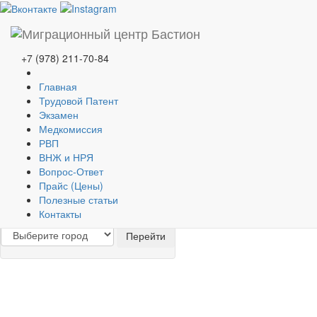
Назад
Дале
РВП
ВНЖ
Патент
Медицинская комиссия
+7 (978) 211-70-84
Экзамен
Переводы документов
Гражданство
ДМС страховка
Главная
Трудовой Патент
Видеоотзывы наших клиентов
Экзамен
Посмотреть
Медкомиссия
РВП
ВНЖ и НРЯ
© OOO ЕКА-тест
+7 (978) 211-70-84
Вопрос-Ответ
Прайс (Цены)
Полезные статьи
Контакты
Выберите удобный для Вас офис:
Перейти